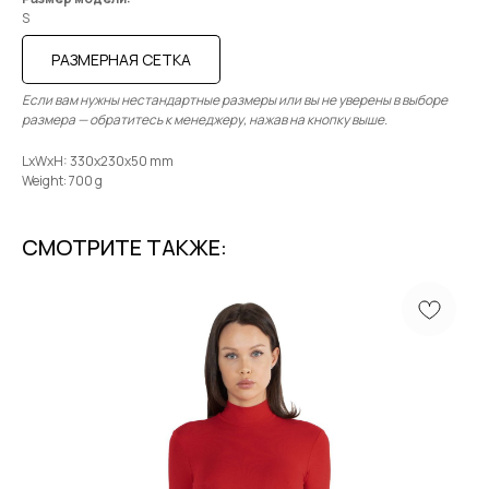
S
РАЗМЕРНАЯ СЕТКА
Если вам нужны нестандартные размеры или вы не уверены в выборе
размера — обратитесь к менеджеру, нажав на кнопку выше.
LxWxH: 330x230x50 mm
Weight: 700 g
СМОТРИТЕ ТАКЖЕ:
MENU
CONTACTS
Shop
+7 985 415-92-42
Terms & Conditions
info@moysha.com
Contacts