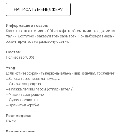
НАПИСАТЬ МЕНЕДЖЕРУ
Информация о товаре:
Корсетное платье-мини 001 из тафты c объемными складками на
талии. Доступно к заказу в трех размерах. При выборе размера -
ориентируйтесь на размерную сетку.
Состав:
Полиэстер 100%
Уход:
Если хотите сохранить первоначальный вид изделия, то следует
соблюдать все правила по уходу:
— Стирка запрещена
— Глажка легким паром (отпариватель)
— Утюжить запрещено
— Сухая химчистка
— Хранить в коробке
Рост модели:
174 см
Размер модели: