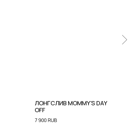
ЛОНГСЛИВ MOMMY'S DAY
ЛЕ
OFF
Подписаться на рассылку
9 9
7 900
RUB