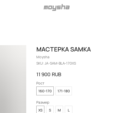
МАСТЕРКА SAMKA
Moysha
SKU:
JA-SAM-BLA-170XS
RUB
11 900
Рост
160-170
171-180
Размер
XS
S
M
L