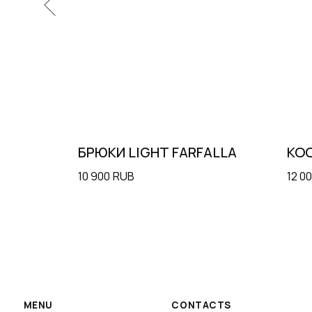
MENU
CONTACTS
LLA
БРЮКИ LIGHT FARFALLA
КО
Shop
+7 985 415-92-42
10 900
RUB
12 0
Terms & Conditions
info@moysha.com
Contacts