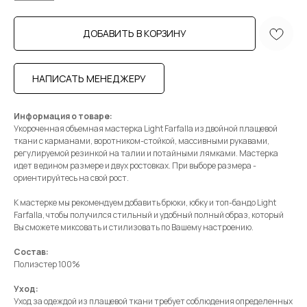
ДОБАВИТЬ В КОРЗИНУ
НАПИСАТЬ МЕНЕДЖЕРУ
Информация о товаре:
Укороченная объемная мастерка Light Farfalla из двойной плащевой
ткани с карманами, воротником-стойкой, массивными рукавами,
регулируемой резинкой на талии и потайными лямками. Мастерка
идет в едином размере и двух ростовках. При выборе размера -
ориентируйтесь на свой рост.
К мастерке мы рекомендуем добавить брюки, юбку и топ-бандо Light
Farfalla, чтобы получился стильный и удобный полный образ, который
Вы сможете миксовать и стилизовать по Вашему настроению.
Состав:
Полиэстер 100%
Уход:
Уход за одеждой из плащевой ткани требует соблюдения определенных