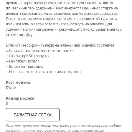
правил, которые помогут сохранить ее в отличном состоянии на
длительный период времени. Рекомендуется машинная стирка на
деликатном режиме с использованием мягкого моющего средства.
После стирки следует аккуратно промять изделие, чтобы удалить
излишки воды, а затем оставить его высохнуть на вешалке. Для
удаления мелких загрязнений рекомендуется использовать мягкую
щетку или губку.
Если хотите сохранить первоначальный вид изделия, то следует
соблюдать все правила стирки и глажки.
— Стирка при 30 градусах
— Без отбеливателя
— Естественная сушка
— Использовать отпариватель вместо утюга
Рост модели:
174 см
Размер модели:
S
РАЗМЕРНАЯ СЕТКА
Если вам нужны нестандартные размеры или вы не уверены в выборе
размера — обратитесь к менеджеру, нажав на кнопку выше.