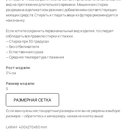
вид на протяжении длительного времени. Машинная стирка
разрешена в деликатном режиме с добавлением соответствующих
моющих средств. Стирать и гладить вещи из футера рекомендуется
наизнанку.
Если хотите сохранить первоначальный вид изделия, то следует
соблюдать все правила стирки и глажки.
— Стирка при 30 градусах
— Без отбеливателя
— Естественная сушка
— Средняя температура глажения
Рост модели:
174 см
Размер модели:
S
РАЗМЕРНАЯ СЕТКА
Если вам нужны нестандартные размеры или вы не уверены в выборе
размера — обратитесь к менеджеру, нажав на кнопку выше.
LxWxH: 400x270x80 mm