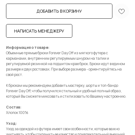
ДОБАВИТЬ В КОРЗИНУ
НАПИСАТЬ МЕНЕДЖЕРУ
Информация о товаре:
Объемные прямые брюки Forever Day Off из мягкого футера с
карманами, внутренним регулируемым шнуром на талии и
регулируемой резинкой на подшитом крае брюк. Брюки идут в едином
размере и двух ростовках. При выборе размера - ориентируйтесь на
свой рост.
К брюкам мы рекомендуем добавить мастерку, шорты и топ-бандо
Forever Day Off, чтобы получился стильный и удобный полный образ,
который Вы сможете миксовать и стилизовать по Вашему настроению.
Состав:
Хлопок 100%
Уход:
Уход за одеждой из футера имеет свои особенности, которые важно
учитывать, чтобы сохранить ее качество и привлекательный внешний