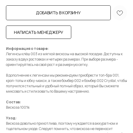
ДОБАВИТЬ В КОРЗИНУ
НАПИСАТЬ МЕНЕДЖЕРУ
Информация о товаре:
Легинсы клёш 003 из мягкой вискозы на высокой посадке. Доступны к
заказу в двух ростовках и четырех размерах. При выборе размера -
ориентируйтесь на свой рост и размерную сетку.
В дополнение к легинсам мы рекомендуем приобрести топ-бра 001,
кроп-топы и юбку-макси, а также бомбер 002 и бомбер 002 Crystal, чтобы
получился стильный и удобный полный образ, который Вы сможете
миксовать и стилизовать по Вашему настроению.
Состав:
Вискоза 100%
Уход:
Вискоза довольно прихотлива, поэтому нуждается в аккуратном и
тщательном уходе. Следует помнить, что вискоза не переносит