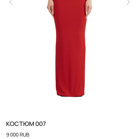
КОСТЮМ 007
Б
9 000
RUB
2 