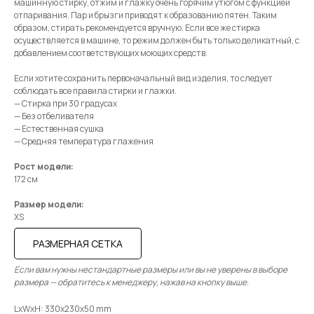
машинную стирку, отжим и глажку очень горячим утюгом с функцией
отпаривания. Пар и брызги приводят к образованию пятен. Таким
образом, стирать рекомендуется вручную. Если все же стирка
осуществляется в машине, то режим должен быть только деликатный, с
добавлением соответствующих моющих средств.
Если хотите сохранить первоначальный вид изделия, то следует
соблюдать все правила стирки и глажки.
— Стирка при 30 градусах
— Без отбеливателя
— Естественная сушка
— Средняя температура глажения
Рост модели:
172 см
Размер модели:
XS
РАЗМЕРНАЯ СЕТКА
Если вам нужны нестандартные размеры или вы не уверены в выборе
размера — обратитесь к менеджеру, нажав на кнопку выше.
LxWxH: 330x230x50 mm