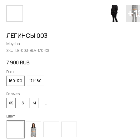
ЛЕГИНСЫ 003
Moysha
SKU:
LE-003-BLA-170-XS
7 900
RUB
Рост
160-170
171-180
Размер
XS
S
M
L
Цвет