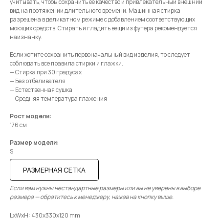
учитывать, чтобы сохранить ее качество и привлекательный внешний
вид на протяжении длительного времени. Машинная стирка
разрешена в деликатном режиме с добавлением соответствующих
моющих средств. Стирать и гладить вещи из футера рекомендуется
наизнанку.
Если хотите сохранить первоначальный вид изделия, то следует
соблюдать все правила стирки и глажки.
— Стирка при 30 градусах
— Без отбеливателя
— Естественная сушка
— Средняя температура глажения
Рост модели:
176 см
Размер модели:
S
РАЗМЕРНАЯ СЕТКА
Если вам нужны нестандартные размеры или вы не уверены в выборе
размера — обратитесь к менеджеру, нажав на кнопку выше.
LxWxH: 430x330x120 mm