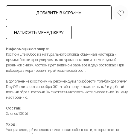
ДОБАВИТЬ В КОРЗИНУ
НАПИСАТЬ МЕНЕДЖЕРУ
Информация о товаре:
Костюм Life's Good из натурального хлопка: объемная мастерка и
прямые брюки с регулируемым шнуром на талии и регулируемой
резинкой снизу. Костюм идет в едином размере и двух ростовках. При
выборе размера - ориентируйтесь на свой рост.
В дополнение к костюму мы рекомендуем приобрести топ-бандо Forever
Day Off или спортивное бра 001, чтобы получился стильный и удобный
полный образ, который Вы сможете миксовать и стилизовать по Вашему
настроению.
Состав:
Хлопок 100%
Уход:
Уход за одеждой из хлопка имеет свои особенности, которые важно