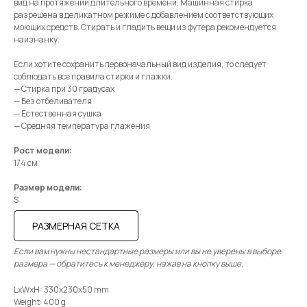
вид на протяжении длительного времени. Машинная стирка
разрешена в деликатном режиме с добавлением соответствующих
моющих средств. Стирать и гладить вещи из футера рекомендуется
наизнанку.
Если хотите сохранить первоначальный вид изделия, то следует
соблюдать все правила стирки и глажки.
— Стирка при 30 градусах
— Без отбеливателя
— Естественная сушка
— Средняя температура глажения
Рост модели:
174 см
Размер модели:
S
РАЗМЕРНАЯ СЕТКА
Если вам нужны нестандартные размеры или вы не уверены в выборе
размера — обратитесь к менеджеру, нажав на кнопку выше.
LxWxH: 330x230x50 mm
Weight: 400 g