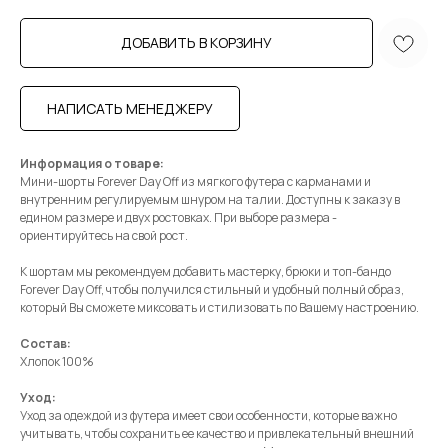
ДОБАВИТЬ В КОРЗИНУ
НАПИСАТЬ МЕНЕДЖЕРУ
Информация о товаре:
Мини-шорты Forever Day Off из мягкого футера с карманами и
внутренним регулируемым шнуром на талии. Доступны к заказу в
едином размере и двух ростовках. При выборе размера -
ориентируйтесь на свой рост.
К шортам мы рекомендуем добавить мастерку, брюки и топ-бандо
Forever Day Off, чтобы получился стильный и удобный полный образ,
который Вы сможете миксовать и стилизовать по Вашему настроению.
Состав:
Хлопок 100%
Уход:
Уход за одеждой из футера имеет свои особенности, которые важно
учитывать, чтобы сохранить ее качество и привлекательный внешний