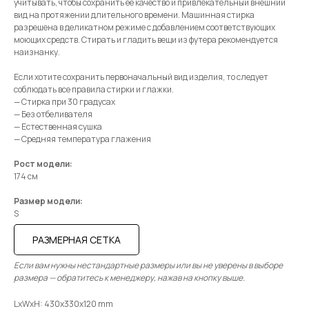
учитывать, чтобы сохранить ее качество и привлекательный внешний
вид на протяжении длительного времени. Машинная стирка
разрешена в деликатном режиме с добавлением соответствующих
моющих средств. Стирать и гладить вещи из футера рекомендуется
наизнанку.
Если хотите сохранить первоначальный вид изделия, то следует
соблюдать все правила стирки и глажки.
— Стирка при 30 градусах
— Без отбеливателя
— Естественная сушка
— Средняя температура глажения
Рост модели:
174 см
Размер модели:
S
РАЗМЕРНАЯ СЕТКА
Если вам нужны нестандартные размеры или вы не уверены в выборе
размера — обратитесь к менеджеру, нажав на кнопку выше.
LxWxH: 430x330x120 mm