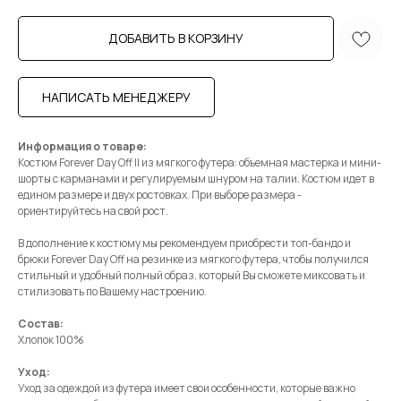
ДОБАВИТЬ В КОРЗИНУ
НАПИСАТЬ МЕНЕДЖЕРУ
Информация о товаре:
Костюм Forever Day Off II из мягкого футера: объемная мастерка и мини-
шорты с карманами и регулируемым шнуром на талии. Костюм идет в
едином размере и двух ростовках. При выборе размера -
ориентируйтесь на свой рост.
В дополнение к костюму мы рекомендуем приобрести топ-бандо и
брюки Forever Day Off на резинке из мягкого футера, чтобы получился
стильный и удобный полный образ, который Вы сможете миксовать и
стилизовать по Вашему настроению.
Состав:
Хлопок 100%
Уход:
Уход за одеждой из футера имеет свои особенности, которые важно