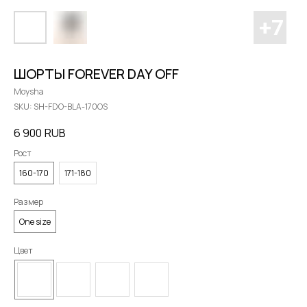
ШОРТЫ FOREVER DAY OFF
Moysha
SKU:
SH-FDO-BLA-170OS
6 900
RUB
Рост
160-170
171-180
Размер
One size
Цвет