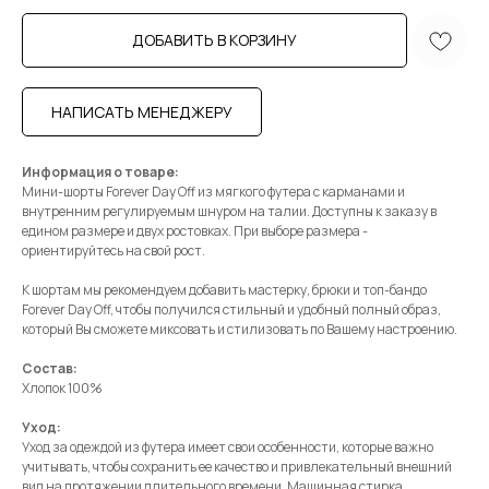
ДОБАВИТЬ В КОРЗИНУ
НАПИСАТЬ МЕНЕДЖЕРУ
Информация о товаре:
Мини-шорты Forever Day Off из мягкого футера с карманами и
внутренним регулируемым шнуром на талии. Доступны к заказу в
едином размере и двух ростовках. При выборе размера -
ориентируйтесь на свой рост.
К шортам мы рекомендуем добавить мастерку, брюки и топ-бандо
Forever Day Off, чтобы получился стильный и удобный полный образ,
который Вы сможете миксовать и стилизовать по Вашему настроению.
Состав:
Хлопок 100%
Уход:
Уход за одеждой из футера имеет свои особенности, которые важно
учитывать, чтобы сохранить ее качество и привлекательный внешний
вид на протяжении длительного времени. Машинная стирка