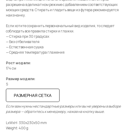
разрешена в деликатном режиме с добавлением соответствующих
моющих средств. Стирать и гладить вещи из футера рекомендуется
наизнанку.
Если хотите сохранить первоначальный вид изделия, то следует
соблюдать все правила стирки и глажки.
— Стирка при 30 градусах
— Без отбеливателя
— Естественная сушка
— Средняя температура глажения
Рост модели:
174 см
Размер модели:
S
РАЗМЕРНАЯ СЕТКА
Если вам нужны нестандартные размеры или вы не уверены в выборе
размера — обратитесь к менеджеру, нажав на кнопку выше.
LxWxH: 330x230x50 mm
Weight: 400 g