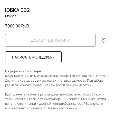
ЮБКА 002
Moysha
7900,00
RUB
ДОБАВИТЬ В КОРЗИНУ
НАПИСАТЬ МЕНЕДЖЕРУ
Информация о товаре:
Юбка-макси 002 из мягкой вискозы с декоративной завязкой на талии.
Доступна к заказу в двух ростовках и четырех размерах. При выборе
размера - ориентируйтесь на свой рост и размерную сетку.
В дополнение к юбке мы рекомендуем приобрести топ-бра 001, кроп-
топы и легинсы-клёш, а также бомбер 002 и бомбер 002 Crystal, чтобы
получился стильный и удобный полный образ, который Вы сможете
миксовать и стилизовать по Вашему настроению.