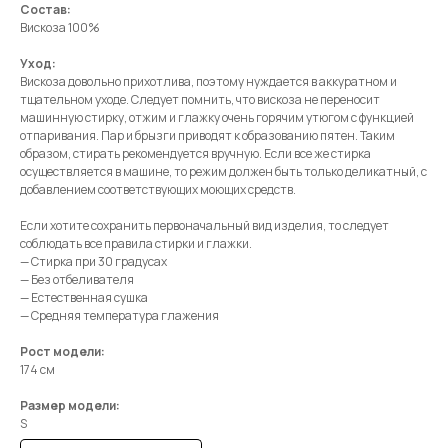
Состав:
Вискоза 100%
Уход:
Вискоза довольно прихотлива, поэтому нуждается в аккуратном и
тщательном уходе. Следует помнить, что вискоза не переносит
машинную стирку, отжим и глажку очень горячим утюгом с функцией
отпаривания. Пар и брызги приводят к образованию пятен. Таким
образом, стирать рекомендуется вручную. Если все же стирка
осуществляется в машине, то режим должен быть только деликатный, с
добавлением соответствующих моющих средств.
Если хотите сохранить первоначальный вид изделия, то следует
соблюдать все правила стирки и глажки.
— Стирка при 30 градусах
MENU
CONTACTS
— Без отбеливателя
Shop
+7 985 415-92-42
— Естественная сушка
— Средняя температура глажения
Terms & Conditions
info@moysha.com
Рост модели:
Contacts
174 см
Размер модели:
Подписаться на рассылку
S