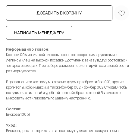
ДОБАВИТЬ В КОРЗИНУ
НАПИСАТЬ МЕНЕДЖЕРУ
Информация о товаре:
Костюм 004 из мягкой вискозы: кроп-топ с короткими рукавами и
легинсы клёш на высокой посадке. Доступен к заказу в двух ростовках и
четырех размерах. При выборе размера - ориентируйтесь на свой рост и
размерную сетку.
В дополнение к костюму мы рекомендуем приобрести бра 001, другие
кроп-топы, юбки-макси, а также бомбер 002 и бомбер 002 Crystal, чтобы
получился стильный и удобный полный образ, который Вы сможете
миксовать и стилизовать по Вашему настроению.
Состав:
Вискоза 100%
Уход:
Вискоза довольно прихотлива, поэтому нуждается в аккуратном и