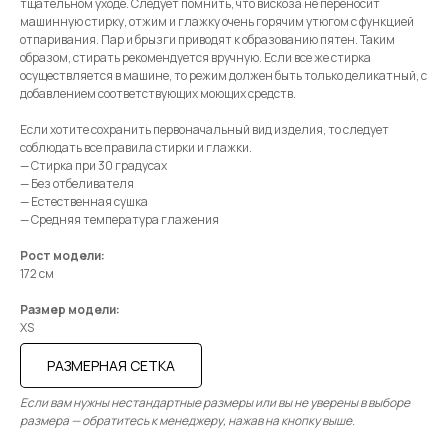
тщательном уходе. Следует помнить, что вискоза не переносит
машинную стирку, отжим и глажку очень горячим утюгом с функцией
отпаривания. Пар и брызги приводят к образованию пятен. Таким
образом, стирать рекомендуется вручную. Если все же стирка
осуществляется в машине, то режим должен быть только деликатный, с
добавлением соответствующих моющих средств.
Если хотите сохранить первоначальный вид изделия, то следует
соблюдать все правила стирки и глажки.
— Стирка при 30 градусах
— Без отбеливателя
— Естественная сушка
— Средняя температура глажения
Рост модели:
172 см
Размер модели:
XS
РАЗМЕРНАЯ СЕТКА
Если вам нужны нестандартные размеры или вы не уверены в выборе
размера — обратитесь к менеджеру, нажав на кнопку выше.