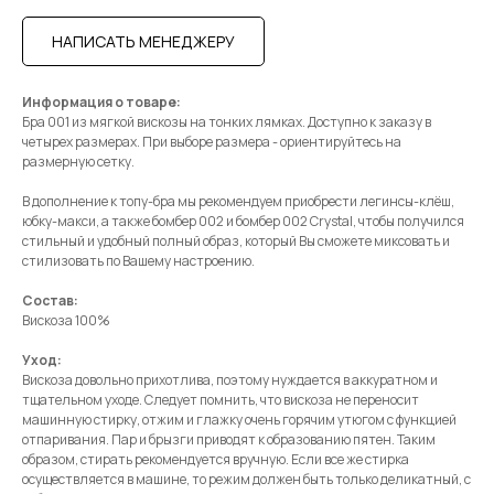
НАПИСАТЬ МЕНЕДЖЕРУ
Информация о товаре:
Бра 001 из мягкой вискозы на тонких лямках. Доступно к заказу в
четырех размерах. При выборе размера - ориентируйтесь на
размерную сетку.
В дополнение к топу-бра мы рекомендуем приобрести легинсы-клёш,
юбку-макси, а также бомбер 002 и бомбер 002 Crystal, чтобы получился
стильный и удобный полный образ, который Вы сможете миксовать и
стилизовать по Вашему настроению.
Состав:
Вискоза 100%
Уход:
Вискоза довольно прихотлива, поэтому нуждается в аккуратном и
тщательном уходе. Следует помнить, что вискоза не переносит
машинную стирку, отжим и глажку очень горячим утюгом с функцией
отпаривания. Пар и брызги приводят к образованию пятен. Таким
образом, стирать рекомендуется вручную. Если все же стирка
осуществляется в машине, то режим должен быть только деликатный, с