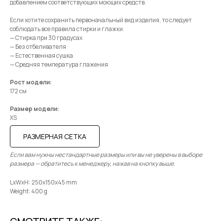
добавлением соответствующих моющих средств.
Если хотите сохранить первоначальный вид изделия, то следует
соблюдать все правила стирки и глажки.
— Стирка при 30 градусах
— Без отбеливателя
— Естественная сушка
— Средняя температура глажения
Рост модели:
172 см
Размер модели:
XS
РАЗМЕРНАЯ СЕТКА
Если вам нужны нестандартные размеры или вы не уверены в выборе
размера — обратитесь к менеджеру, нажав на кнопку выше.
LxWxH: 250x150x45 mm
Weight: 400 g