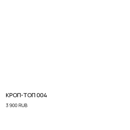
КРОП-ТОП 004
К
3 900
RUB
22