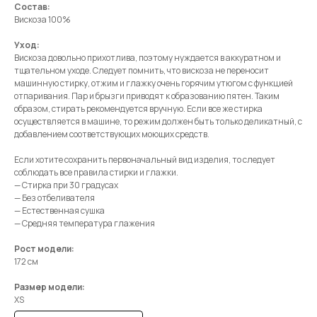
Состав:
Вискоза 100%
Уход:
Вискоза довольно прихотлива, поэтому нуждается в аккуратном и
тщательном уходе. Следует помнить, что вискоза не переносит
машинную стирку, отжим и глажку очень горячим утюгом с функцией
отпаривания. Пар и брызги приводят к образованию пятен. Таким
образом, стирать рекомендуется вручную. Если все же стирка
осуществляется в машине, то режим должен быть только деликатный, с
добавлением соответствующих моющих средств.
Если хотите сохранить первоначальный вид изделия, то следует
соблюдать все правила стирки и глажки.
— Стирка при 30 градусах
MENU
CONTACTS
— Без отбеливателя
Shop
+7 985 415-92-42
— Естественная сушка
— Средняя температура глажения
Terms & Conditions
info@moysha.com
Рост модели:
Contacts
172 см
Размер модели:
Подписаться на рассылку
XS