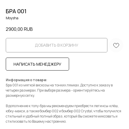
БРА 001
Moysha
2900,00
RUB
ДОБАВИТЬ В КОРЗИНУ
НАПИСАТЬ МЕНЕДЖЕРУ
Информация о товаре:
Бра 001 из мягкой вискозы на тонких лямках. Доступно к заказу в
четырех размерах. При выборе размера - ориентируйтесь на
размерную сетку.
В дополнение к топу-бра мы рекомендуем приобрести легинсы-клёш,
юбку-макси, а также бомбер 002 и бомбер 002 Crystal, чтобы получился
стильный и удобный полный образ, который Вы сможете миксовать и
стилизовать по Вашему настроению.