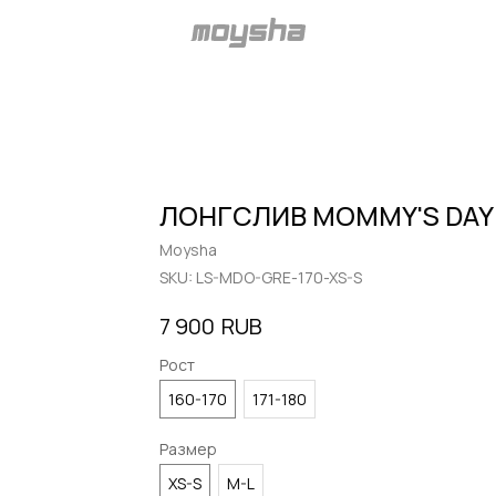
ЛОНГСЛИВ MOMMY'S DAY
Moysha
SKU:
LS-MDO-GRE-170-XS-S
RUB
7 900
Рост
160-170
171-180
Размер
XS-S
M-L