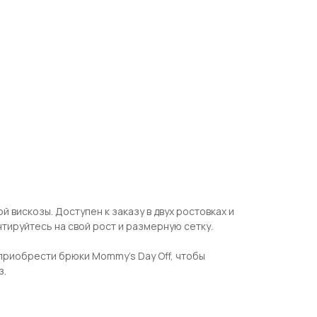
й вискозы. Доступен к заказу в двух ростовках и
тируйтесь на свой рост и размерную сетку.
приобрести брюки Mommy's Day Off, чтобы
з.