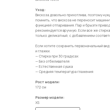
Уход:
Вискоза довольно прихотлива, поэтому нуж
помнить, что вискоза не переносит машинну
функцией отпаривания. Пар и брызги привод
рекомендуется вручную. Если все же стирк
только деликатный, с добавлением соотве
Если хотите сохранить первоначальный вид 
и глажки.
— Стирка при 30 градусах
— Без отбеливателя
— Естественная сушка
— Средняя температура глажения
Рост модели:
172 см
Размер модели:
XS