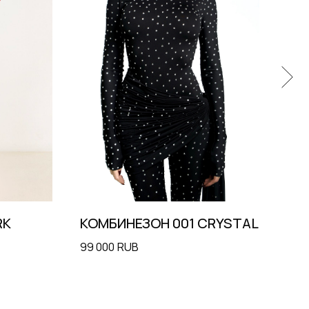
RK
КОМБИНЕЗОН 001 CRYSTAL
КО
99 000
RUB
12 0
Подписаться на рассылку